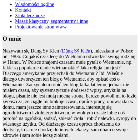
Wiadomości ogólne
Kontakt
Zioła lecznicze
Masaż klasyczny, segmentarny i inne
Projektowanie stron www
O mnie
Nazywam się Dang Sy Kien (
Đặng Sỹ Kiên
), mieszkam w Polsce
od 1983r. Co jakiś czas lecę do Wietnamu odwiedzić swoją rodzinę
w Hanoi. W Polsce znajomi czasami mnie pytali o Wietnamie, np.
Jakie są popularne danie wietnamskie? Jaka religia tam jest?
Dlaczego amerykanie przyjechali do Wietnamu? Itd. Właśnie
dlatego utworzyłem ten blog o Wietnamie, aby opisać coś o
Wietnamie. Zaczynałem robić ten blog kilka lat temu, jednak nie
miałem czasu, aby systematycznie dodawać wpisy, artykułu na
blogu, pisanie nie jest moją mocną stroną, bardzo powoli mi to idzie,
zwłaszcza, że ciągle mi brakuje czasu, oprócz pracy, obowiązku w
domu, mam jeszcze inne zainteresowania, interesuję się
ogrodnictwem i ziołolecznictwem, w wolnym czasie lubię coś
porobić na ogródku, sadzić, zbierać zioła i robić nalewki, syropy do
własnego użytku. Od dłuższego czasu oprócz chodzenia do
dentysty, to ja nie chodzę do innych lekarzy, sam dbam o swoje
zdrowie i sam sobie leczę ziołami.