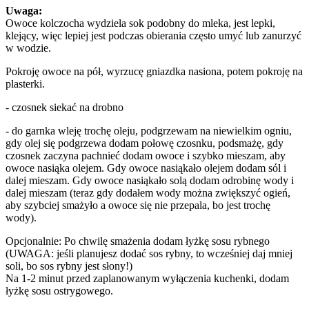
Uwaga:
Owoce kolczocha wydziela sok podobny do mleka, jest lepki,
klejący, więc lepiej jest podczas obierania często umyć lub zanurzyć
w wodzie.
Pokroję owoce na pół, wyrzucę gniazdka nasiona, potem pokroję na
plasterki.
- czosnek siekać na drobno
- do garnka wleję trochę oleju, podgrzewam na niewielkim ogniu,
gdy olej się podgrzewa dodam połowę czosnku, podsmażę, gdy
czosnek zaczyna pachnieć dodam owoce i szybko mieszam, aby
owoce nasiąka olejem. Gdy owoce nasiąkało olejem dodam sól i
dalej mieszam. Gdy owoce nasiąkało solą dodam odrobinę wody i
dalej mieszam (teraz gdy dodałem wody można zwiększyć ogień,
aby szybciej smażyło a owoce się nie przepala, bo jest trochę
wody).
Opcjonalnie: Po chwilę smażenia dodam łyżkę sosu rybnego
(UWAGA: jeśli planujesz dodać sos rybny, to wcześniej daj mniej
soli, bo sos rybny jest słony!)
Na 1-2 minut przed zaplanowanym wyłączenia kuchenki, dodam
łyżkę sosu ostrygowego.