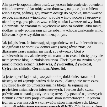
Aha prawie zapomniałem pisać, że jeszcze interesuję się robieniem
wino domowe, od lat robię wino domowe, na początku robiłem
wino z ryżu, później, gdy miałem dostęp do ogródka, mam własne
owoce, zwłaszcza winogrono, to robię wino owocowe i gronowe,
nie robię wg. przepisu, zawsze robię na oko i zawsze mi wychodzi.
Co prawda, że czasami mi wychodziło albo za słodkie, albo mniej
słodkie, wtedy pomieszam ich ze sobą i wychodzi znakomite wino,
które smakuje wszystkim moim znajomym.
Jak już pisałem, że interesuję się ogrodnictwem i ziołolecznictwem,
na ogródku i w domu (w doniczkach) sadzę różne zioła, od
dłuższego czasu miałem na myśl, aby utworzyć blog o
ziołolecznictwem, ale niestety nie mam na to czasu i do tej pory nie
mam jeszcze blogu o ziołolecznictwa. Chciałbym na swoim blogu
pisać o moich ziołach:
Złoty wąs, Żyworódka, Żywokost,
Cytryniec chiński, Geranium, Aloes
, itd.
Ja jestem perfekcjonistą, wszystko robię dokładnie, starannie i
niestety to mi zajmuje bardzo dużo czasu, dlatego nie mam czasu,
aby pisać teksty do umieszczania na blogu. Ja zajmuję się
projektowaniem stron internetowych
, i bardzo dużo czasu
poświęcam na naukę, cały czas się uczę, aby poznać najnowszych
technik z dziedziny projektowania stron internetowych. Ja jestem
jednym z pierwszych wykonawców stron internetowych, którzy
zaczynali robić
stron responsywnych (RWD)
. Gdy ja przestałem