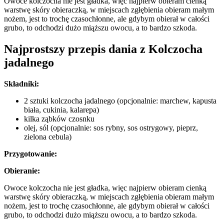
Owoce kolczocha nie jest gładka, więc najpierw obieram cienką
warstwę skóry obieraczką, w miejscach zgłębienia obieram małym
nożem, jest to trochę czasochłonne, ale gdybym obierał w całości
grubo, to odchodzi dużo miąższu owocu, a to bardzo szkoda.
Najprostszy przepis dania z Kolczocha
jadalnego
Składniki:
2 sztuki kolczocha jadalnego (opcjonalnie: marchew, kapusta
biała, cukinia, kalarepa)
kilka ząbków czosnku
olej, sól (opcjonalnie: sos rybny, sos ostrygowy, pieprz,
zielona cebula)
Przygotowanie:
Obieranie:
Owoce kolczocha nie jest gładka, więc najpierw obieram cienką
warstwę skóry obieraczką, w miejscach zgłębienia obieram małym
nożem, jest to trochę czasochłonne, ale gdybym obierał w całości
grubo, to odchodzi dużo miąższu owocu, a to bardzo szkoda.