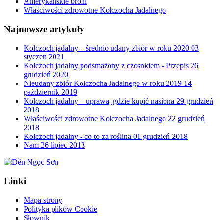
Amerykańskie broni
Właściwości zdrowotne Kolczocha Jadalnego
Najnowsze artykuły
Kolczoch jadalny – średnio udany zbiór w roku 2020
03
styczeń 2021
Kolczoch jadalny podsmażony z czosnkiem - Przepis
26
grudzień 2020
Nieudany zbiór Kolczocha Jadalnego w roku 2019
14
październik 2019
Kolczoch jadalny – uprawa, gdzie kupić nasiona
29 grudzień
2018
Właściwości zdrowotne Kolczocha Jadalnego
22 grudzień
2018
Kolczoch jadalny - co to za roślina
01 grudzień 2018
Nam
26 lipiec 2013
Linki
Mapa strony
Polityka plików Cookie
Słownik