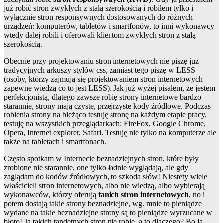
już robić stron zwykłych z stałą szerokością i robiłem tylko i
wyłącznie stron responsywnych dostosowanych do różnych
urządzeń: komputerów, tabletów i smartfonów, to inni wykonawcy
wtedy dalej robili i oferowali klientom zwykłych stron z stałą
szerokością.
Obecnie przy projektowaniu stron internetowych nie piszę już
tradycyjnych arkuszy stylów css, zamiast tego piszę w LESS
(osoby, którzy zajmują się projektowaniem stron internetowych
zapewne wiedzą co to jest LESS). Jak już wyżej pisałem, że jestem
perfekcjonistą, dlatego zawsze robię strony internetowe bardzo
starannie, strony mają czyste, przejrzyste kody źródłowe. Podczas
robienia strony na bieżąco testuję stronę na każdym etapie pracy,
testuję na wszystkich przeglądarkach: FireFox, Google Chrome,
Opera, Internet explorer, Safari. Testuję nie tylko na komputerze ale
także na tabletach i smartfonach.
Często spotkam w Internecie beznadziejnych stron, które były
zrobione nie starannie, one tylko ładnie wyglądają, ale gdy
zaglądam do kodów źródłowych, to szkoda słów! Niestety wiele
właścicieli stron internetowych, albo nie wiedzą, albo wybierają
wykonawców, którzy oferują
tanich stron internetowych
, no i
potem dostają takie strony beznadziejne, wg. mnie to pieniądze
wydane na takie beznadziejne strony są to pieniądze wyrzucane w
błoto! Ja takich tandetnych stron nie robię, a to dlaczego? Bo ja