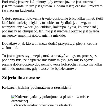
Podsmażę jeszcze 1-2 minuty, gdy owoce już nie jest surowa a
jeszcze twarda, to już jest gotowa. Dodam resztę czosnku, mieszam
i wyłączam kuchenkę.
Całość procesu gotowania trwało dosłownie tylko kilka minut. (jeśli
ktoś lubi bardziej miękkie, to sobie smaży dłużej, ale wg. mnie
warzywa czy owoce (np. cukinia, kalarepa, dynia, kolczoch itd.)
podsmaży na chrupiąco, tzn. nie jest surowa a jeszcze jest twarda
ma lepszy smak niż gotowania na miękkie.
Dodatkowo jak kto woli może dodać przyprawy: pieprz, cebula
zielona itd.
To jest najprostszy przepis, można smażyć z mięsem, proces jest
podobny tyle, że najpierw smażymy mięso, gdy mięso będzie
prawie dobre dopiero dodajemy owoce kolczocha i smażymy kilka
minut do momentu, gdy owoce nie będzie surowe.
Zdjęcia ilustrowane
Kolczoch jadalny podsmażone z czosnkiem
Kolczoch jadalny pokrojone na plasterki