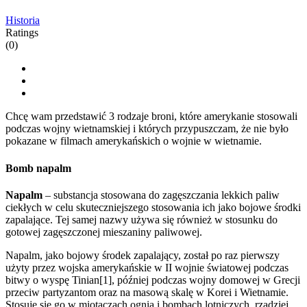
Historia
Ratings
(0)
Chcę wam przedstawić 3 rodzaje broni, które amerykanie stosowali
podczas wojny wietnamskiej i których przypuszczam, że nie było
pokazane w filmach amerykańskich o wojnie w wietnamie.
Bomb napalm
Napalm
– substancja stosowana do zagęszczania lekkich paliw
ciekłych w celu skuteczniejszego stosowania ich jako bojowe środki
zapalające. Tej samej nazwy używa się również w stosunku do
gotowej zagęszczonej mieszaniny paliwowej.
Napalm, jako bojowy środek zapalający, został po raz pierwszy
użyty przez wojska amerykańskie w II wojnie światowej podczas
bitwy o wyspę Tinian[1], później podczas wojny domowej w Grecji
przeciw partyzantom oraz na masową skalę w Korei i Wietnamie.
Stosuje się go w miotaczach ognia i bombach lotniczych, rzadziej