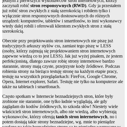
jednym z pierwszych wykonawców stron internetowych, którzy
zaczynali robić
stron responsywnych (RWD)
. Gdy ja przestałem
już robić stron zwykłych z stałą szerokością i robiłem tylko i
wyłącznie stron responsywnych dostosowanych do różnych
urządzeń: komputerów, tabletów i smartfonów, to inni wykonawcy
wtedy dalej robili i oferowali klientom zwykłych stron z stałą
szerokością.
Obecnie przy projektowaniu stron internetowych nie piszę już
tradycyjnych arkuszy stylów css, zamiast tego piszę w LESS
(osoby, którzy zajmują się projektowaniem stron internetowych
zapewne wiedzą co to jest LESS). Jak już wyżej pisałem, że jestem
perfekcjonistą, dlatego zawsze robię strony internetowe bardzo
starannie, strony mają czyste, przejrzyste kody źródłowe. Podczas
robienia strony na bieżąco testuję stronę na każdym etapie pracy,
testuję na wszystkich przeglądarkach: FireFox, Google Chrome,
Opera, Internet explorer, Safari. Testuję nie tylko na komputerze ale
także na tabletach i smartfonach.
Często spotkam w Internecie beznadziejnych stron, które były
zrobione nie starannie, one tylko ładnie wyglądają, ale gdy
zaglądam do kodów źródłowych, to szkoda słów! Niestety wiele
właścicieli stron internetowych, albo nie wiedzą, albo wybierają
wykonawców, którzy oferują
tanich stron internetowych
, no i
potem dostają takie strony beznadziejne, wg. mnie to pieniądze
wydane na takie beznadziejne strony są to pieniądze wyrzucane w