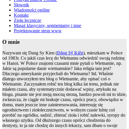
Słownik
Wiadomości ogólne
Kontakt
Zioła lecznicze
Masaż klasyczny, segmentarny i inne
Projektowanie stron www
O mnie
Nazywam się Dang Sy Kien (
Đặng Sỹ Kiên
), mieszkam w Polsce
od 1983r. Co jakiś czas lecę do Wietnamu odwiedzić swoją rodzinę
w Hanoi. W Polsce znajomi czasami mnie pytali o Wietnamie, np.
Jakie są popularne danie wietnamskie? Jaka religia tam jest?
Dlaczego amerykanie przyjechali do Wietnamu? Itd. Właśnie
dlatego utworzyłem ten blog o Wietnamie, aby opisać coś o
Wietnamie. Zaczynałem robić ten blog kilka lat temu, jednak nie
miałem czasu, aby systematycznie dodawać wpisy, artykułu na
blogu, pisanie nie jest moją mocną stroną, bardzo powoli mi to idzie,
zwłaszcza, że ciągle mi brakuje czasu, oprócz pracy, obowiązku w
domu, mam jeszcze inne zainteresowania, interesuję się
ogrodnictwem i ziołolecznictwem, w wolnym czasie lubię coś
porobić na ogródku, sadzić, zbierać zioła i robić nalewki, syropy do
własnego użytku. Od dłuższego czasu oprócz chodzenia do
dentysty, to ja nie chodzę do innych lekarzy, sam dbam o swoje