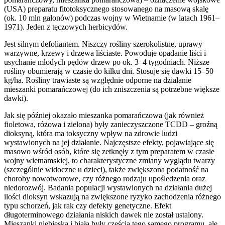
(USA) preparatu fitotoksycznego stosowanego na masową skalę
(ok. 10 mln galonów) podczas wojny w Wietnamie (w latach 1961–
1971). Jeden z tęczowych herbicydów.
Jest silnym defoliantem. Niszczy rośliny szerokolistne, uprawy
warzywne, krzewy i drzewa liściaste. Powoduje opadanie liści i
usychanie młodych pędów drzew po ok. 3–4 tygodniach. Niższe
rośliny obumierają w czasie do kilku dni. Stosuje się dawki 15–50
kg/ha. Rośliny trawiaste są względnie odporne na działanie
mieszanki pomarańczowej (do ich zniszczenia są potrzebne większe
dawki).
Jak się później okazało mieszanka pomarańczowa (jak również
fioletowa, różowa i zielona) były zanieczyszczone TCDD – groźną
dioksyną, która ma toksyczny wpływ na zdrowie ludzi
wystawionych na jej działanie. Najczęstsze efekty, pojawiające się
masowo wśród osób, które się zetknęły z tym preparatem w czasie
wojny wietnamskiej, to charakterystyczne zmiany wyglądu twarzy
(szczególnie widoczne u dzieci), także zwiększona podatność na
choroby nowotworowe, czy różnego rodzaju upośledzenia oraz
niedorozwój. Badania populacji wystawionych na działania dużej
ilości dioksyn wskazują na zwiększone ryzyko zachodzenia różnego
typu schorzeń, jak rak czy defekty genetyczne. Efekt
długoterminowego działania niskich dawek nie został ustalony.
Mieszanki niebieska i biała były częścią tego samego programu, ale