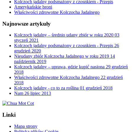
Kolczoch jadalny podsmażony z czosnkiem - Przepis
Amerykańskie broni
Właściwości zdrowotne Kolczocha Jadalnego
Najnowsze artykuły
Kolczoch jadalny – średnio udany zbiór w roku 2020
03
styczeń 2021
Kolczoch jadalny podsmażony z czosnkiem - Przepis
26
grudzień 2020
Nieudany zbiór Kolczocha Jadalnego w roku 2019
14
październik 2019
Kolczoch jadalny – uprawa, gdzie kupić nasiona
29 grudzień
2018
Właściwości zdrowotne Kolczocha Jadalnego
22 grudzień
2018
Kolczoch jadalny - co to za roślina
01 grudzień 2018
Nam
26 lipiec 2013
Linki
Mapa strony
Polityka plików Cookie