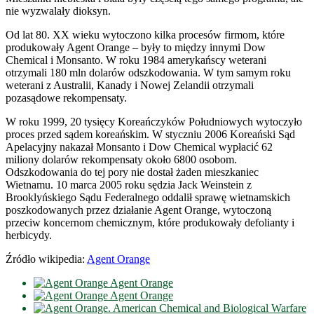
nie wyzwalały dioksyn.
Od lat 80. XX wieku wytoczono kilka procesów firmom, które
produkowały Agent Orange – były to między innymi Dow
Chemical i Monsanto. W roku 1984 amerykańscy weterani
otrzymali 180 mln dolarów odszkodowania. W tym samym roku
weterani z Australii, Kanady i Nowej Zelandii otrzymali
pozasądowe rekompensaty.
W roku 1999, 20 tysięcy Koreańczyków Południowych wytoczyło
proces przed sądem koreańskim. W styczniu 2006 Koreański Sąd
Apelacyjny nakazał Monsanto i Dow Chemical wypłacić 62
miliony dolarów rekompensaty około 6800 osobom.
Odszkodowania do tej pory nie dostał żaden mieszkaniec
Wietnamu. 10 marca 2005 roku sędzia Jack Weinstein z
Brooklyńskiego Sądu Federalnego oddalił sprawę wietnamskich
poszkodowanych przez działanie Agent Orange, wytoczoną
przeciw koncernom chemicznym, które produkowały defolianty i
herbicydy.
Źródło wikipedia:
Agent Orange
Agent Orange
Agent Orange