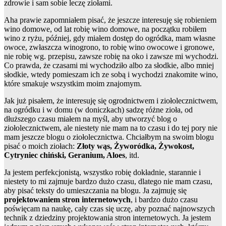
zdrowie i sam sobie leczę ziołami.
Aha prawie zapomniałem pisać, że jeszcze interesuję się robieniem
wino domowe, od lat robię wino domowe, na początku robiłem
wino z ryżu, później, gdy miałem dostęp do ogródka, mam własne
owoce, zwłaszcza winogrono, to robię wino owocowe i gronowe,
nie robię wg. przepisu, zawsze robię na oko i zawsze mi wychodzi.
Co prawda, że czasami mi wychodziło albo za słodkie, albo mniej
słodkie, wtedy pomieszam ich ze sobą i wychodzi znakomite wino,
które smakuje wszystkim moim znajomym.
Jak już pisałem, że interesuję się ogrodnictwem i ziołolecznictwem,
na ogródku i w domu (w doniczkach) sadzę różne zioła, od
dłuższego czasu miałem na myśl, aby utworzyć blog o
ziołolecznictwem, ale niestety nie mam na to czasu i do tej pory nie
mam jeszcze blogu o ziołolecznictwa. Chciałbym na swoim blogu
pisać o moich ziołach:
Złoty wąs, Żyworódka, Żywokost,
Cytryniec chiński, Geranium, Aloes
, itd.
Ja jestem perfekcjonistą, wszystko robię dokładnie, starannie i
niestety to mi zajmuje bardzo dużo czasu, dlatego nie mam czasu,
aby pisać teksty do umieszczania na blogu. Ja zajmuję się
projektowaniem stron internetowych
, i bardzo dużo czasu
poświęcam na naukę, cały czas się uczę, aby poznać najnowszych
technik z dziedziny projektowania stron internetowych. Ja jestem