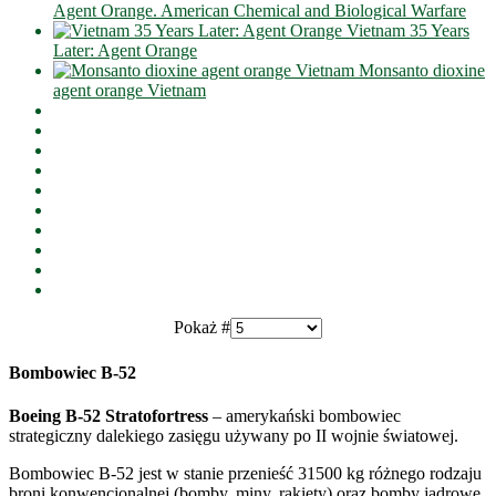
Agent Orange. American Chemical and Biological Warfare
Vietnam 35 Years
Later: Agent Orange
Monsanto dioxine
agent orange Vietnam
Pokaż #
Bombowiec B-52
Boeing B-52 Stratofortress
– amerykański bombowiec
strategiczny dalekiego zasięgu używany po II wojnie światowej.
Bombowiec B-52 jest w stanie przenieść 31500 kg różnego rodzaju
broni konwencjonalnej (bomby, miny, rakiety) oraz bomby jądrowe