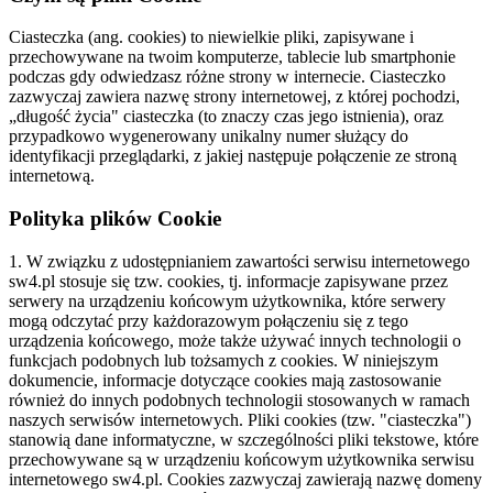
Ciasteczka (ang. cookies) to niewielkie pliki, zapisywane i
przechowywane na twoim komputerze, tablecie lub smartphonie
podczas gdy odwiedzasz różne strony w internecie. Ciasteczko
zazwyczaj zawiera nazwę strony internetowej, z której pochodzi,
„długość życia" ciasteczka (to znaczy czas jego istnienia), oraz
przypadkowo wygenerowany unikalny numer służący do
identyfikacji przeglądarki, z jakiej następuje połączenie ze stroną
internetową.
Polityka plików Cookie
1. W związku z udostępnianiem zawartości serwisu internetowego
sw4.pl stosuje się tzw. cookies, tj. informacje zapisywane przez
serwery na urządzeniu końcowym użytkownika, które serwery
mogą odczytać przy każdorazowym połączeniu się z tego
urządzenia końcowego, może także używać innych technologii o
funkcjach podobnych lub tożsamych z cookies. W niniejszym
dokumencie, informacje dotyczące cookies mają zastosowanie
również do innych podobnych technologii stosowanych w ramach
naszych serwisów internetowych. Pliki cookies (tzw. "ciasteczka")
stanowią dane informatyczne, w szczególności pliki tekstowe, które
przechowywane są w urządzeniu końcowym użytkownika serwisu
internetowego sw4.pl. Cookies zazwyczaj zawierają nazwę domeny