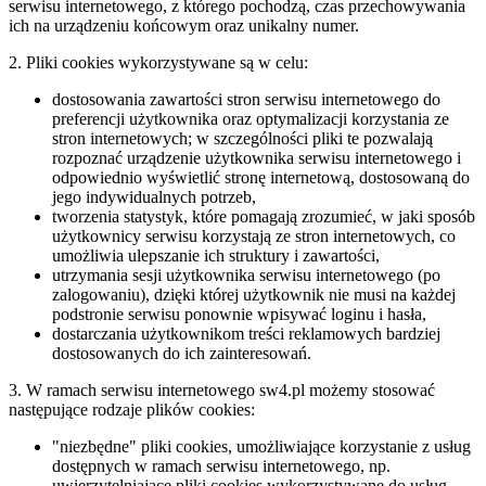
serwisu internetowego, z którego pochodzą, czas przechowywania
ich na urządzeniu końcowym oraz unikalny numer.
2. Pliki cookies wykorzystywane są w celu:
dostosowania zawartości stron serwisu internetowego do
preferencji użytkownika oraz optymalizacji korzystania ze
stron internetowych; w szczególności pliki te pozwalają
rozpoznać urządzenie użytkownika serwisu internetowego i
odpowiednio wyświetlić stronę internetową, dostosowaną do
jego indywidualnych potrzeb,
tworzenia statystyk, które pomagają zrozumieć, w jaki sposób
użytkownicy serwisu korzystają ze stron internetowych, co
umożliwia ulepszanie ich struktury i zawartości,
utrzymania sesji użytkownika serwisu internetowego (po
zalogowaniu), dzięki której użytkownik nie musi na każdej
podstronie serwisu ponownie wpisywać loginu i hasła,
dostarczania użytkownikom treści reklamowych bardziej
dostosowanych do ich zainteresowań.
3. W ramach serwisu internetowego sw4.pl możemy stosować
następujące rodzaje plików cookies:
"niezbędne" pliki cookies, umożliwiające korzystanie z usług
dostępnych w ramach serwisu internetowego, np.
uwierzytelniające pliki cookies wykorzystywane do usług