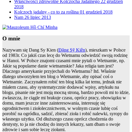
Właściwości zdrowotne Kolczocha Jadalnego
22 grudzień
2018
Kolczoch jadalny - co to za roślina
01 grudzień 2018
Nam
26 lipiec 2013
O mnie
Nazywam się Dang Sy Kien (
Đặng Sỹ Kiên
), mieszkam w Polsce
od 1983r. Co jakiś czas lecę do Wietnamu odwiedzić swoją rodzinę
w Hanoi. W Polsce znajomi czasami mnie pytali o Wietnamie, np.
Jakie są popularne danie wietnamskie? Jaka religia tam jest?
Dlaczego amerykanie przyjechali do Wietnamu? Itd. Właśnie
dlatego utworzyłem ten blog o Wietnamie, aby opisać coś o
Wietnamie. Zaczynałem robić ten blog kilka lat temu, jednak nie
miałem czasu, aby systematycznie dodawać wpisy, artykułu na
blogu, pisanie nie jest moją mocną stroną, bardzo powoli mi to idzie,
zwłaszcza, że ciągle mi brakuje czasu, oprócz pracy, obowiązku w
domu, mam jeszcze inne zainteresowania, interesuję się
ogrodnictwem i ziołolecznictwem, w wolnym czasie lubię coś
porobić na ogródku, sadzić, zbierać zioła i robić nalewki, syropy do
własnego użytku. Od dłuższego czasu oprócz chodzenia do
dentysty, to ja nie chodzę do innych lekarzy, sam dbam o swoje
zdrowie i sam sobie leczę ziołami.