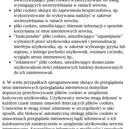
wymagających uwierzytelniania w ramach serwisu,
pliki cookies służące do zapewnienia bezpieczeństwa, np.
wykorzystywane do wykrywania nadużyć w zakresie
uwierzytelniania w ramach serwisu,
pliki cookies, umożliwiające zbieranie informacji o sposobie
korzystania ze stron internetowych serwisu,
"funkcjonalne" pliki cookies, umożliwiające "zapamiętanie"
wybranych przez użytkownika ustawień i personalizację
interfejsu użytkownika, np. w zakresie wybranego języka lub
regionu, z którego pochodzi użytkownik, rozmiaru czcionki,
wyglądu strony internetowej itp.,
"reklamowe" pliki cookies, umożliwiające dostarczanie
użytkownikom treści reklamowych bardziej dostosowanych
do ich zainteresowań.
4. W wielu przypadkach oprogramowanie służące do przeglądania
stron internetowych (przeglądarka internetowa) domyślnie
dopuszcza przechowywanie plików cookies w urządzeniu
końcowym użytkownika. Użytkownicy serwisu mogą dokonać w
każdym czasie zmiany ustawień dotyczących plików cookies.
Ustawienia te mogą zostać zmienione w szczególności w taki
sposób, aby blokować automatyczną obsługę plików cookies w
ustawieniach przeglądarki internetowej bądź informować o ich
każdorazowym zamieszczeniu w urządzeniu użytkownika serwisu
internetowego. Szczegółowe informacje o możliwości i sposobach