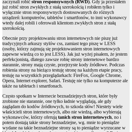
zaczynali robić
stron responsywnych (RWD)
. Gdy ja przestałem
już robić stron zwykłych z stałą szerokością i robiłem tylko i
wyłącznie stron responsywnych dostosowanych do różnych
urządzeń: komputerów, tabletów i smartfonów, to inni wykonawcy
wtedy dalej robili i oferowali klientom zwykłych stron z stałą
szerokością.
Obecnie przy projektowaniu stron internetowych nie piszę już
tradycyjnych arkuszy stylów css, zamiast tego piszę w LESS
(osoby, którzy zajmują się projektowaniem stron internetowych
zapewne wiedzą co to jest LESS). Jak już wyżej pisałem, że jestem
perfekcjonistą, dlatego zawsze robię strony internetowe bardzo
starannie, strony mają czyste, przejrzyste kody źródłowe. Podczas
robienia strony na bieżąco testuję stronę na każdym etapie pracy,
testuję na wszystkich przeglądarkach: FireFox, Google Chrome,
Opera, Internet explorer, Safari. Testuję nie tylko na komputerze ale
także na tabletach i smartfonach.
Często spotkam w Internecie beznadziejnych stron, które były
zrobione nie starannie, one tylko ładnie wyglądają, ale gdy
zaglądam do kodów źródłowych, to szkoda słów! Niestety wiele
właścicieli stron internetowych, albo nie wiedzą, albo wybierają
wykonawców, którzy oferują
tanich stron internetowych
, no i
potem dostają takie strony beznadziejne, wg. mnie to pieniądze
wydane na takie beznadziejne strony są to pieniądze wyrzucane w