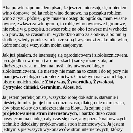
Aha prawie zapomniałem pisać, że jeszcze interesuję się robieniem
wino domowe, od lat robię wino domowe, na początku robiłem
wino z ryżu, później, gdy miałem dostęp do ogródka, mam własne
owoce, zwłaszcza winogrono, to robię wino owocowe i gronowe,
nie robię wg. przepisu, zawsze robię na oko i zawsze mi wychodzi.
Co prawda, że czasami mi wychodziło albo za słodkie, albo mniej
słodkie, wtedy pomieszam ich ze sobą i wychodzi znakomite wino,
które smakuje wszystkim moim znajomym.
Jak już pisałem, że interesuję się ogrodnictwem i ziołolecznictwem,
na ogródku i w domu (w doniczkach) sadzę różne zioła, od
dłuższego czasu miałem na myśl, aby utworzyć blog o
ziołolecznictwem, ale niestety nie mam na to czasu i do tej pory nie
mam jeszcze blogu o ziołolecznictwa. Chciałbym na swoim blogu
pisać o moich ziołach:
Złoty wąs, Żyworódka, Żywokost,
Cytryniec chiński, Geranium, Aloes
, itd.
Ja jestem perfekcjonistą, wszystko robię dokładnie, starannie i
niestety to mi zajmuje bardzo dużo czasu, dlatego nie mam czasu,
aby pisać teksty do umieszczania na blogu. Ja zajmuję się
projektowaniem stron internetowych
, i bardzo dużo czasu
poświęcam na naukę, cały czas się uczę, aby poznać najnowszych
technik z dziedziny projektowania stron internetowych. Ja jestem
jednym z pierwszych wykonawców stron internetowych, którzy