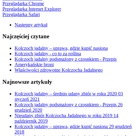
Przeglądarka Chrome
Przeglądarka Internet Explorer
Przeglądarka Safari
Następny artykuł
Najczęściej czytane
Kolczoch jadalny – uprawa, gdzie kupić nasiona
Kolczoch jadalny - co to za roślina
Kolczoch jadalny podsmażony z czosnkiem - Przepis
Amerykańskie broni
Właściwości zdrowotne Kolczocha Jadalnego
Najnowsze artykuły
Kolczoch jadalny – średnio udany zbiór w roku 2020
03
styczeń 2021
Kolczoch jadalny podsmażony z czosnkiem - Przepis
26
grudzień 2020
Nieudany zbiór Kolczocha Jadalnego w roku 2019
14
październik 2019
Kolczoch jadalny – uprawa, gdzie kupić nasiona
29 grudzień
2018